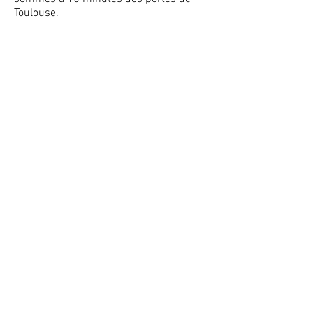
Toulouse.
(ouverture prochaine)
Fêtes
Familiales
Anniversaires,
baptêmes, bar mitsva ...