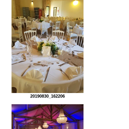
20190830_162206