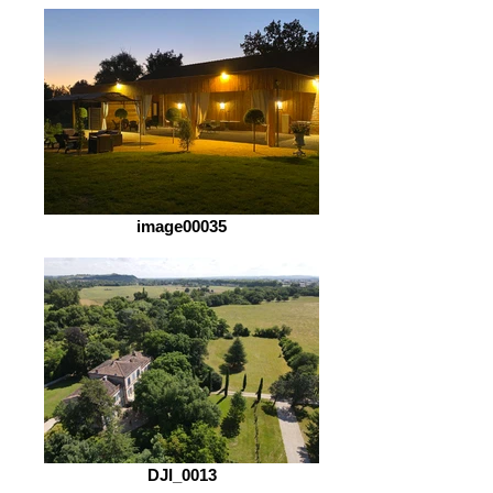
image00035
DJI_0013