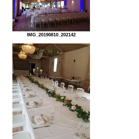
IMG_20190810_202142