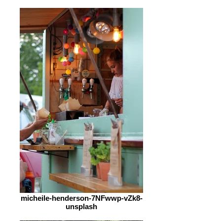
micheile-henderson-7NFwwp-vZk8-
unsplash