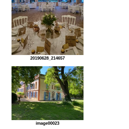
20190628_214657
image00023