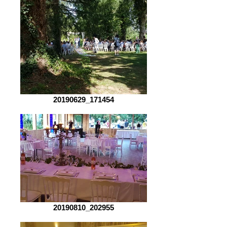
20190629_171454
20190810_202955