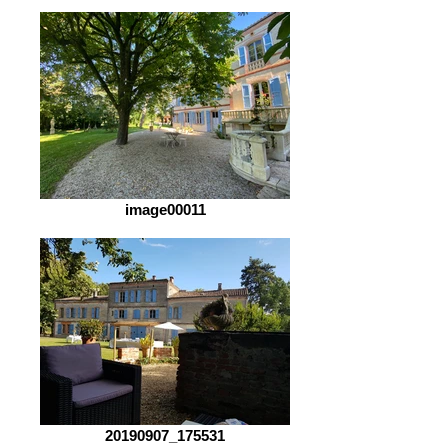
image00011
20190907_175531