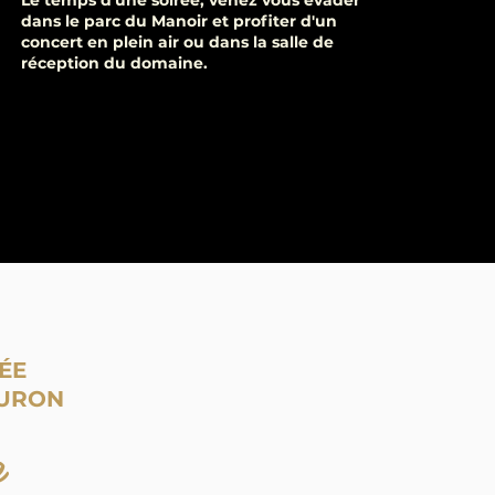
Le temps d'une soirée, venez vous évader
dans le parc du Manoir et profiter d'un
concert en plein air ou dans la salle de
réception du domaine.
ÉE
OURON
e